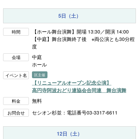
5日（土）
【ホール舞台演舞】開場 13:30／開演 14:00
時間
【中庭】舞台演舞終了後 ※両公演とも30分程
度
中庭
会場
ホール
イベント名
区主催
【リニューアルオープン記念公演】
高円寺阿波おどり連協会合同連 舞台演舞
無料
料金
セシオン杉並：電話番号03-3317-6611
お問合せ
12日（土）