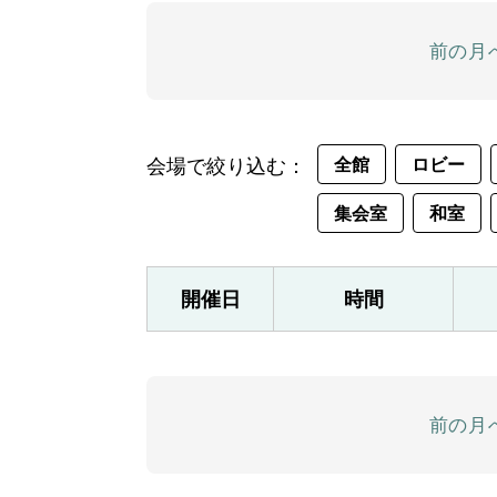
前の月
会場で絞り込む：
全館
ロビー
集会室
和室
開催日
時間
前の月