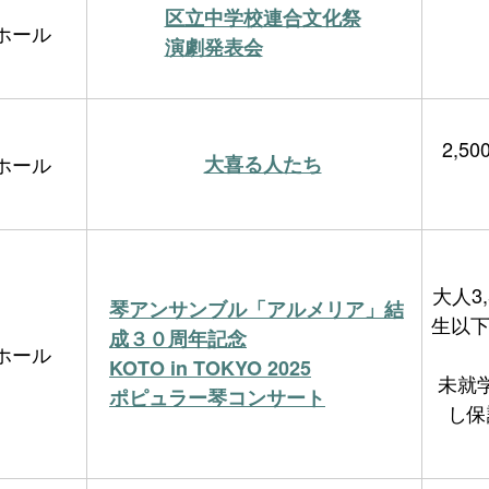
区立中学校連合文化祭
ホール
演劇発表会
2,5
ホール
大喜る人たち
大人3
琴アンサンブル「アルメリア」結
生以下
成３０周年記念
ホール
KOTO in TOKYO 2025
未就
ポピュラー琴コンサート
し保