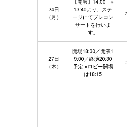
【開演】14:00 ※
24日
13:40より、ステ
（月）
ージにてプレコン
サートを行いま
す。
開場18:30／開演1
27日
9:00／終演20:30
（木）
予定 ※ロビー開場
は18:15