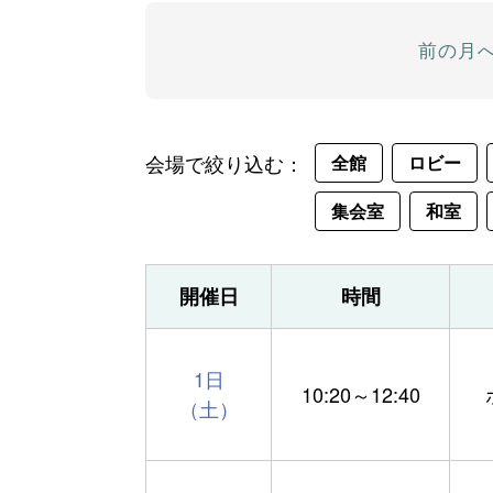
前の月
会場で絞り込む：
全館
ロビー
集会室
和室
開催日
時間
1日
10:20～12:40
（土）