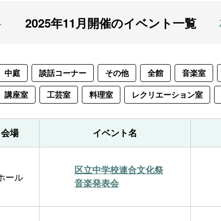
2025年11月開催のイベント一覧
へ
中庭
談話コーナー
その他
全館
音楽室
講座室
工芸室
料理室
レクリエーション室
会場
イベント名
区立中学校連合文化祭
ホール
音楽発表会