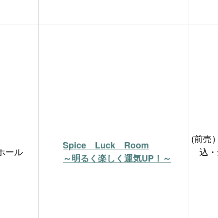
(前売）
Spice Luck Room
ホール
込・
～明るく楽しく運気UP！～