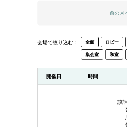
前の月
会場で絞り込む：
全館
ロビー
集会室
和室
開催日
時間
談