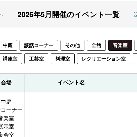
2026年5月開催のイベント一覧
へ
中庭
談話コーナー
その他
全館
音楽室
講座室
工芸室
料理室
レクリエーション室
会場
イベント名
中庭
話コーナー
音楽室
展示室
集会室