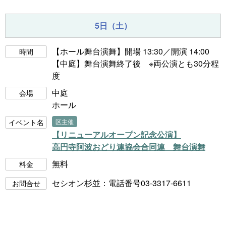
5日（土）
【ホール舞台演舞】開場 13:30／開演 14:00
時間
【中庭】舞台演舞終了後 ※両公演とも30分程
度
中庭
会場
ホール
イベント名
区主催
【リニューアルオープン記念公演】
高円寺阿波おどり連協会合同連 舞台演舞
無料
料金
セシオン杉並：電話番号03-3317-6611
お問合せ