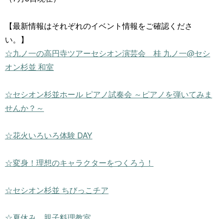
【最新情報はそれぞれのイベント情報をご確認くださ
い。】
☆九ノ一の高円寺ツアーセシオン演芸会 桂 九ノ一@セシ
オン杉並 和室
☆セシオン杉並ホール ピアノ試奏会 ～ピアノを弾いてみま
せんか？～
☆花火いろいろ体験 DAY
☆変身！理想のキャラクターをつくろう！
☆セシオン杉並 ちびっこチア
☆夏休み 親子料理教室