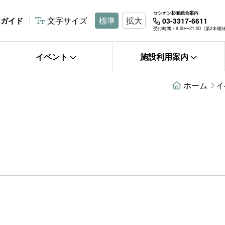
セシオン杉並総合案内
文字サイズ
標準
拡大
アガイド
03-3317-6611
受付時間：9:00〜21:00（第2木
イベント
施設利用案内
ホーム
イ