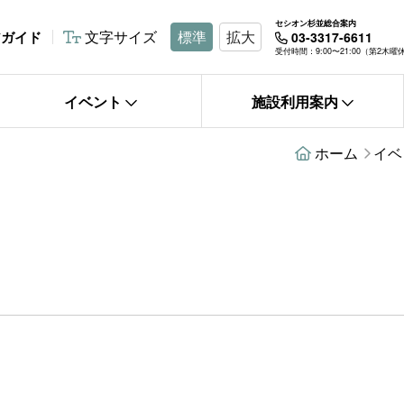
セシオン杉並総合案内
文字サイズ
標準
拡大
アガイド
03-3317-6611
受付時間：9:00〜21:00（第2木
イベント
施設利用案内
ホーム
イベ