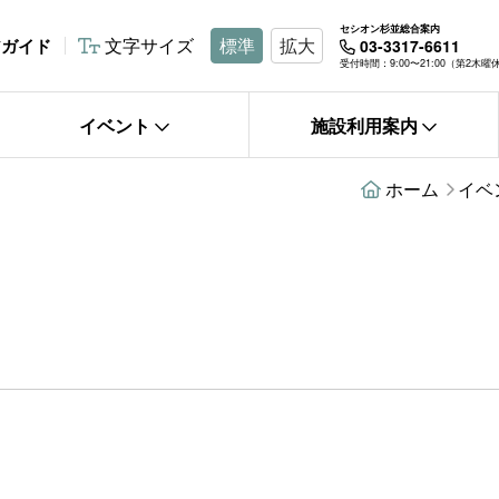
セシオン杉並総合案内
文字サイズ
標準
拡大
アガイド
03-3317-6611
受付時間：9:00〜21:00（第2木
イベント
施設利用案内
ホーム
イベ