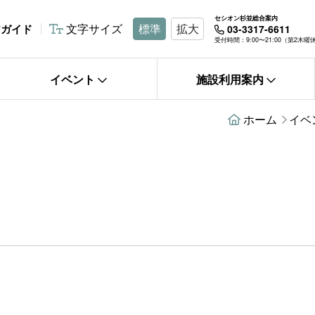
セシオン杉並総合案内
文字サイズ
標準
拡大
アガイド
03-3317-6611
受付時間：9:00〜21:00（第2木
イベント
施設利用案内
ホーム
イベ