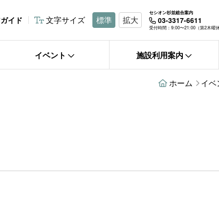
セシオン杉並総合案内
文字サイズ
標準
拡大
アガイド
03-3317-6611
受付時間：9:00〜21:00（第2木
イベント
施設利用案内
ホーム
イベ