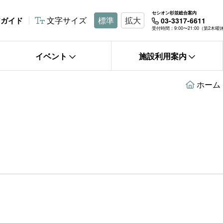
セシオン杉並総合案内
文字サイズ
標準
拡大
アガイド
03-3317-6611
受付時間：9:00〜21:00（第2木
イベント
施設利用案内
ホーム