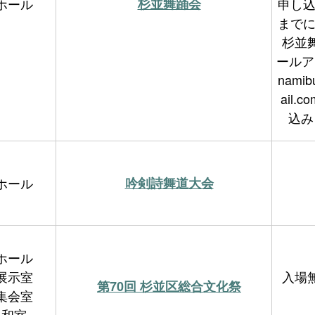
ホール
杉並舞踊会
申し込
までに
杉並
ールア
namib
ail.
込み
ホール
吟剣詩舞道大会
ホール
展示室
入場
第70回 杉並区総合文化祭
集会室
和室