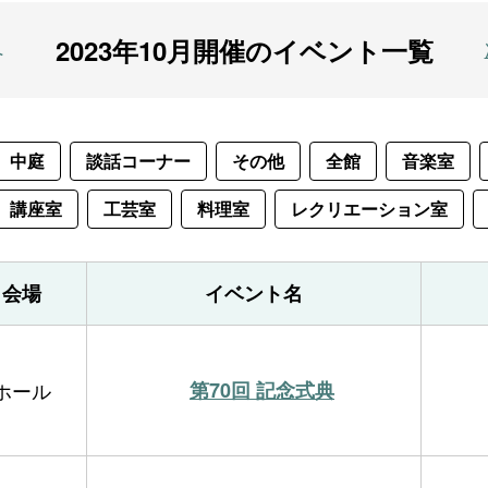
2023年10月開催のイベント一覧
へ
中庭
談話コーナー
その他
全館
音楽室
講座室
工芸室
料理室
レクリエーション室
会場
イベント名
ホール
第70回 記念式典