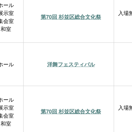
ホール
展示室
入場
第70回 杉並区総合文化祭
集会室
和室
ホール
洋舞フェスティバル
ホール
展示室
入場
第70回 杉並区総合文化祭
集会室
和室