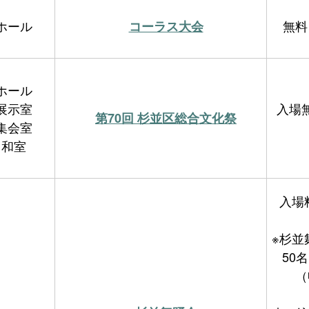
ホール
無料
コーラス大会
ホール
展示室
入場
第70回 杉並区総合文化祭
集会室
和室
入場料
※杉並
50
（