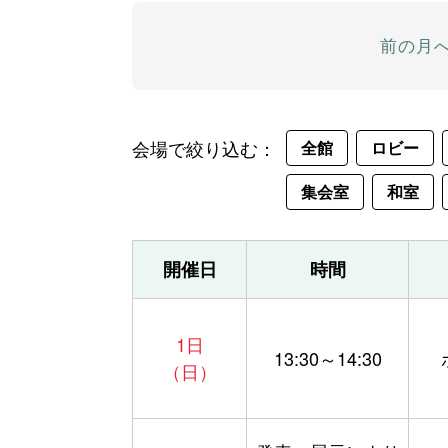
前の月
会場で絞り込む：
全館
ロビー
集会室
和室
開催日
時間
1日
13:30～14:30
（日）