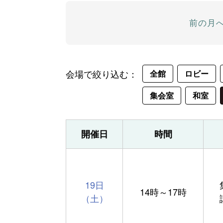
前の月
会場で絞り込む：
全館
ロビー
集会室
和室
開催日
時間
19日
14時～17時
（土）