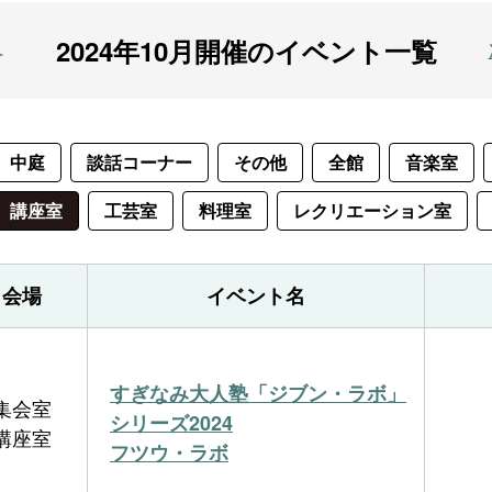
2024年10月開催のイベント一覧
へ
中庭
談話コーナー
その他
全館
音楽室
講座室
工芸室
料理室
レクリエーション室
会場
イベント名
すぎなみ大人塾「ジブン・ラボ」
集会室
シリーズ2024
講座室
フツウ・ラボ