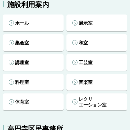
施設利用案内
ホール
展示室
集会室
和室
講座室
工芸室
料理室
音楽室
レクリ
体育室
エーション室
高円寺区民事務所