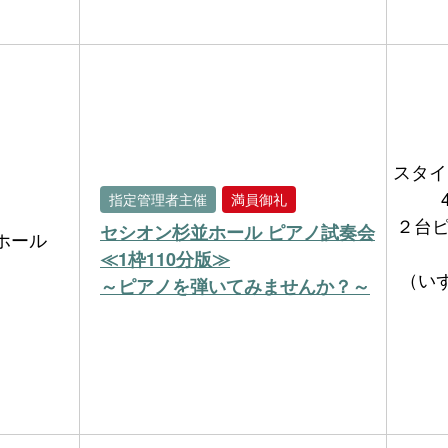
スタイ
指定管理者主催
満員御礼
２台ピア
セシオン杉並ホール ピアノ試奏会
ホール
≪1枠110分版≫
（い
～ピアノを弾いてみませんか？～