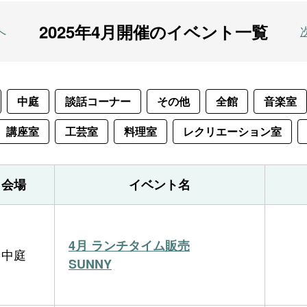
2025年4月開催のイベント一覧
へ
中庭
談話コーナー
その他
全館
音楽室
講座室
工芸室
料理室
レクリエーション室
会場
イベント名
4月 ランチタイム販売
中庭
SUNNY