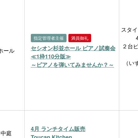
スタイ
指定管理者主催
満員御礼
２台ピア
セシオン杉並ホール ピアノ試奏会
ホール
≪1枠110分版≫
（い
～ピアノを弾いてみませんか？～
4月 ランチタイム販売
中庭
Toucan Kitchen