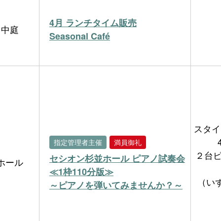
4月 ランチタイム販売
中庭
Seasonal Café
スタイ
指定管理者主催
満員御礼
２台ピア
セシオン杉並ホール ピアノ試奏会
ホール
≪1枠110分版≫
（い
～ピアノを弾いてみませんか？～